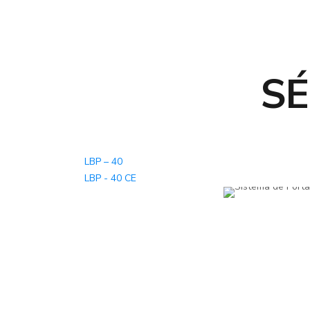
SÉ
LBP – 40
LBP - 40 CE